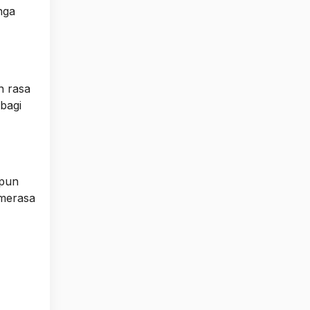
nga
n rasa
bagi
 pun
 merasa