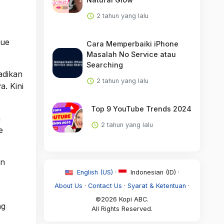
2 tahun yang lalu
kue
Cara Memperbaiki iPhone
Masalah No Service atau
Searching
adikan
2 tahun yang lalu
. Kini
Top 9 YouTube Trends 2024
h
2 tahun yang lalu
e
un
English (US) ·
Indonesian (ID) ·
About Us
·
Contact Us
·
Syarat & Ketentuan
·
©2026 Kopi ABC.
ng
All Rights Reserved.