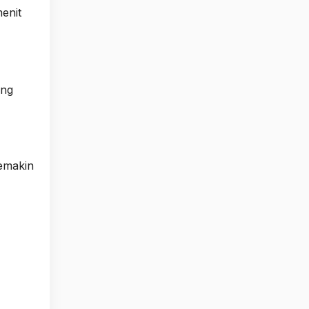
enit
ang
semakin