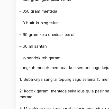
– 350 gram mentega
– 3 butir kuning telur
– 60 gram keju cheddar parut
– 60 ml santan
– ½ sendok teh garam
Langkah mudah membuat kue semprit sagu keju
1. Sebaiknya sangrai tepung sagu selama 15 menit
2. Kocok garam, mentega sekaligus gula pasir 
merata.
3. Masukkan saja keju parut selanjutnya aduk r