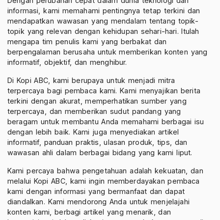
Dengan perubahan cepat dalam dunia teknologi dan
informasi, kami memahami pentingnya tetap terkini dan
mendapatkan wawasan yang mendalam tentang topik-
topik yang relevan dengan kehidupan sehari-hari. Itulah
mengapa tim penulis kami yang berbakat dan
berpengalaman berusaha untuk memberikan konten yang
informatif, objektif, dan menghibur.
Di Kopi ABC, kami berupaya untuk menjadi mitra
terpercaya bagi pembaca kami. Kami menyajikan berita
terkini dengan akurat, memperhatikan sumber yang
terpercaya, dan memberikan sudut pandang yang
beragam untuk membantu Anda memahami berbagai isu
dengan lebih baik. Kami juga menyediakan artikel
informatif, panduan praktis, ulasan produk, tips, dan
wawasan ahli dalam berbagai bidang yang kami liput.
Kami percaya bahwa pengetahuan adalah kekuatan, dan
melalui Kopi ABC, kami ingin memberdayakan pembaca
kami dengan informasi yang bermanfaat dan dapat
diandalkan. Kami mendorong Anda untuk menjelajahi
konten kami, berbagi artikel yang menarik, dan