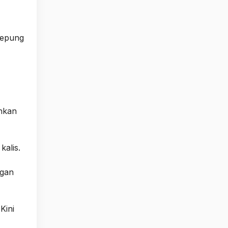
tepung
hkan
kalis.
ngan
Kini