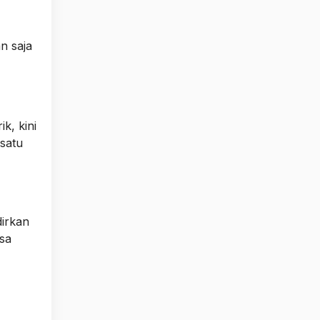
n saja
k, kini
satu
dirkan
sa