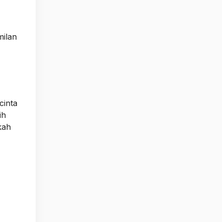
milan
cinta
ih
kah