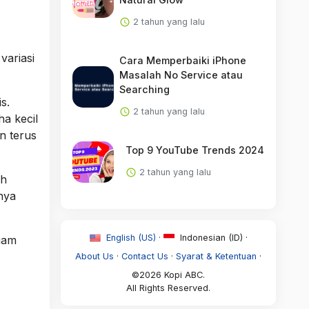
2 tahun yang lalu
ariasi
Cara Memperbaiki iPhone
Masalah No Service atau
Searching
s.
2 tahun yang lalu
a kecil
n terus
Top 9 YouTube Trends 2024
2 tahun yang lalu
ah
nya
English (US) ·
Indonesian (ID) ·
agam
About Us
·
Contact Us
·
Syarat & Ketentuan
·
©2026 Kopi ABC.
All Rights Reserved.