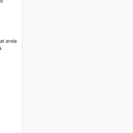
in
uat anda
.