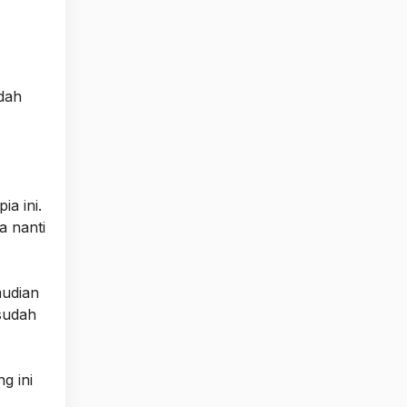
dah
ia ini.
a nanti
mudian
sudah
g ini