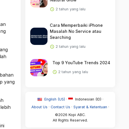
2 tahun yang lalu
kan
Cara Memperbaiki iPhone
ang
Masalah No Service atau
Searching
2 tahun yang lalu
sang
dah
Top 9 YouTube Trends 2024
2 tahun yang lalu
 bahan
p yang
English (US) ·
Indonesian (ID) ·
ah
lebih
About Us
·
Contact Us
·
Syarat & Ketentuan
·
©2026 Kopi ABC.
All Rights Reserved.
ni