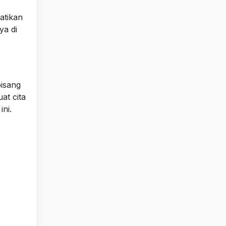
atikan
ya di
pisang
at cita
ni.