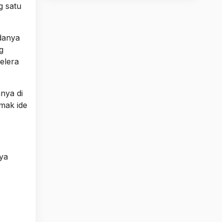
g satu
danya
g
elera
nya di
mak ide
nya