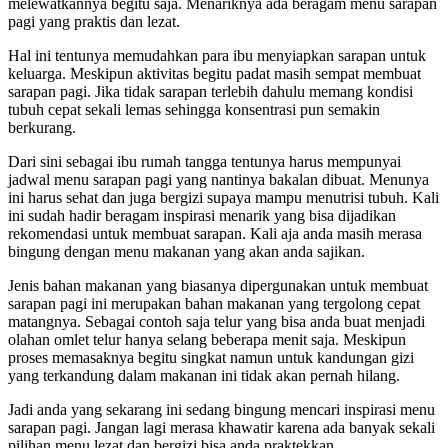
melewatkannya begitu saja. Menariknya ada beragam menu sarapan
pagi yang praktis dan lezat.
Hal ini tentunya memudahkan para ibu menyiapkan sarapan untuk
keluarga. Meskipun aktivitas begitu padat masih sempat membuat
sarapan pagi. Jika tidak sarapan terlebih dahulu memang kondisi
tubuh cepat sekali lemas sehingga konsentrasi pun semakin
berkurang.
Dari sini sebagai ibu rumah tangga tentunya harus mempunyai
jadwal menu sarapan pagi yang nantinya bakalan dibuat. Menunya
ini harus sehat dan juga bergizi supaya mampu menutrisi tubuh. Kali
ini sudah hadir beragam inspirasi menarik yang bisa dijadikan
rekomendasi untuk membuat sarapan. Kali aja anda masih merasa
bingung dengan menu makanan yang akan anda sajikan.
Jenis bahan makanan yang biasanya dipergunakan untuk membuat
sarapan pagi ini merupakan bahan makanan yang tergolong cepat
matangnya. Sebagai contoh saja telur yang bisa anda buat menjadi
olahan omlet telur hanya selang beberapa menit saja. Meskipun
proses memasaknya begitu singkat namun untuk kandungan gizi
yang terkandung dalam makanan ini tidak akan pernah hilang.
Jadi anda yang sekarang ini sedang bingung mencari inspirasi menu
sarapan pagi. Jangan lagi merasa khawatir karena ada banyak sekali
pilihan menu lezat dan bergizi bisa anda praktekkan.